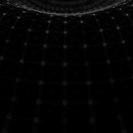
Thomas Blachère
Responsable PACA
Ex-DG de resorts autonomes sur île isolée, Thomas conçoit
aujourd’hui des installations solaires sur-mesure pour maximiser