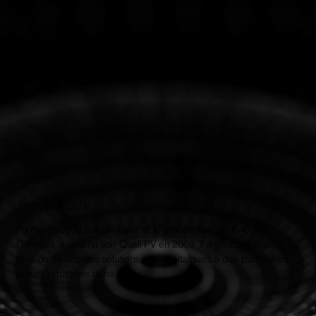
Richard Eret
Founder & CEO
Formé en 2008 par BP Solar et le groupe Bergon SAS à
Grimaud, a obtenu son Quali PV en 2009. Il a proposé depuis
plus de 15 ans des solutions photovoltaïques à des particuliers
et des industriels dans le Var.