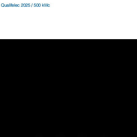
Qualifelec 2025 / 500 kWc
Notre équipe conseil
Nous vous suggérerons la meilleure solution pour investir pour
votre entreprise ou votre habitation en énergie verte.